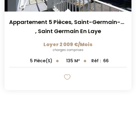
Appartement 5 Pièces, Saint-Germain-En -laye
,
Saint Germain En Laye
Loyer 2 009 €/mois
charges comprises
135
M²
Réf :
66
5
Pièce(s)