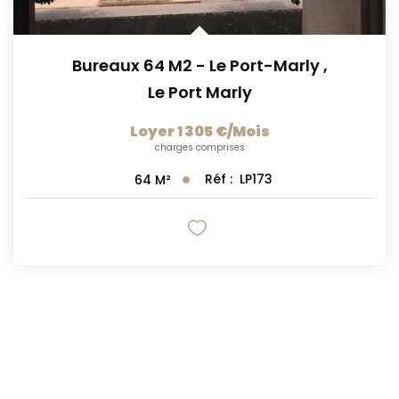
Bureaux 64 M2 - Le Port-Marly
,
Le Port Marly
Loyer 1 305 €/mois
charges comprises
Réf :
LP173
64
M²