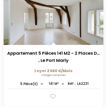
Appartement 5 Pièces 141 M2 - 2 Places De Parking - Le...
,
Le Port Marly
Loyer 2 560 €/mois
charges comprises
141
M²
Réf :
LA2231
5
Pièce(s)