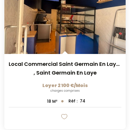
NOS AGENCES
CONTACT
Local Commercial Saint Germain En Laye 18 M2
,
Saint Germain En Laye
Loyer 2 100 €/mois
charges comprises
Réf :
74
18
M²