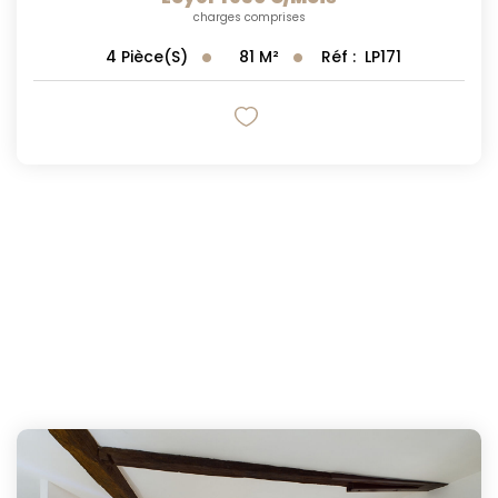
charges comprises
81
M²
Réf :
LP171
4
Pièce(s)