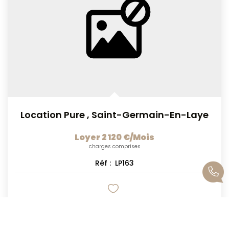
Location Pure
,
Saint-Germain-En-Laye
Loyer 2 120 €/mois
charges comprises
Réf :
LP163