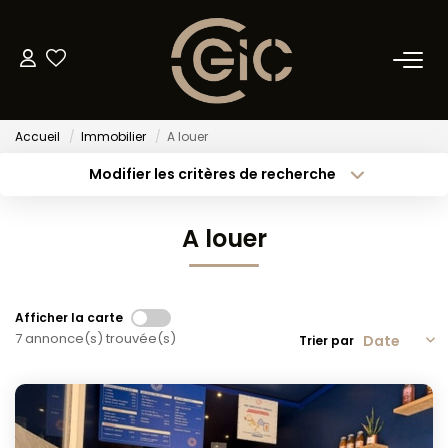
NOS BIENS
Accueil
Immobilier
A louer
Acheter
Modifier les critères de recherche
Louer
Type de transaction
Localisation
Louer
Localisation
A louer
Type de bien
METTRE EN LOCATION
Sélectionnez...
Surface min
Budget max
Plus de critères
GESTION LOCATIVE
Afficher la carte
7 annonce(s) trouvée(s)
Trier par
Créer une alerte
BIENS VENDUS
ESTIMATION