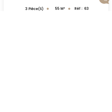
55
M²
Réf :
63
3
Pièce(s)
1
2
3
Suivante