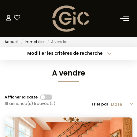
NOS BIENS
Accueil
Immobilier
A vendre
Acheter
Modifier les critères de recherche
Louer
Type de transaction
Localisation
Acheter
Localisation
A vendre
Type de bien
METTRE EN LOCATION
Sélectionnez...
Surface min
Budget max
Plus de critères
GESTION LOCATIVE
Afficher la carte
19 annonce(s) trouvée(s)
Trier par
Créer une alerte
BIENS VENDUS
ESTIMATION