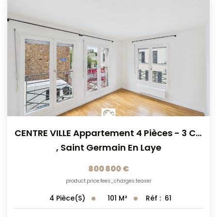
CENTRE VILLE Appartement 4 Pièces - 3 Chambres
,
Saint Germain En Laye
800 800 €
product.price.fees_charges.teaser
101
M²
Réf :
61
4
Pièce(s)