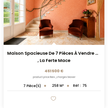
NOS AGENCES
CONTACT
Maison Spacieuse De 7 Pièces À Vendre À La Ferté Macé -...
,
La Ferte Mace
451 500 €
product.price.fees_charges.teaser
258
M²
Réf :
75
7
Pièce(s)