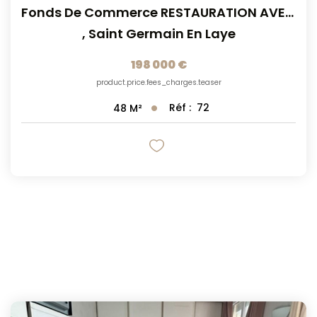
Fonds De Commerce RESTAURATION AVEC EXTRACTION
,
Saint Germain En Laye
198 000 €
product.price.fees_charges.teaser
Réf :
72
48
M²