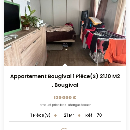
Appartement Bougival 1 Pièce(s) 21.10 M2
,
Bougival
120 000 €
product.price.fees_charges.teaser
21
M²
Réf :
70
1
Pièce(s)