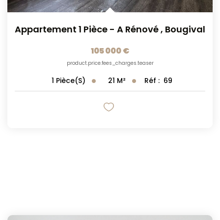
Appartement 1 Pièce - A Rénové
,
Bougival
105 000 €
product.price.fees_charges.teaser
21
M²
Réf :
69
1
Pièce(s)