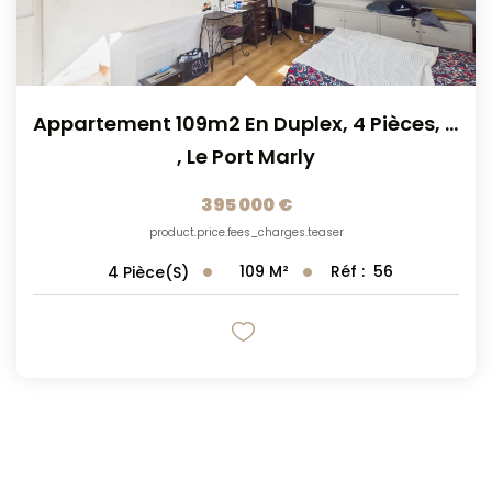
Appartement 109m2 En Duplex, 4 Pièces, 2 Caves ,Le...
,
Le Port Marly
395 000 €
product.price.fees_charges.teaser
109
M²
Réf :
56
4
Pièce(s)