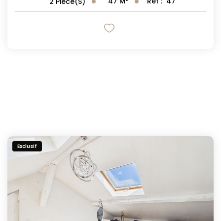
47
M²
Réf :
47
2
Pièce(s)
Exclusif