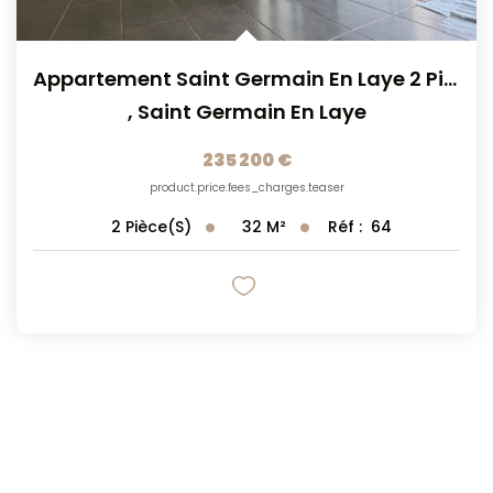
Appartement Saint Germain En Laye 2 Pièce(s) 31.77 M2
,
Saint Germain En Laye
235 200 €
product.price.fees_charges.teaser
32
M²
Réf :
64
2
Pièce(s)