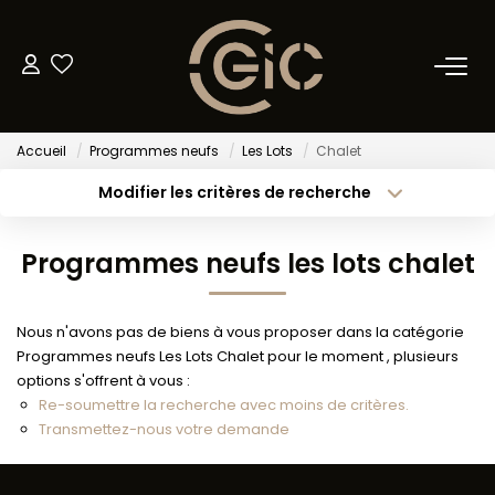
NOS BIENS
Accueil
Programmes neufs
Les Lots
Chalet
Acheter
Modifier les critères de recherche
Louer
Type de transaction
Localisation
Acheter
Localisation
Programmes neufs les lots chalet
Type de bien
METTRE EN LOCATION
Sélectionnez...
Surface min
Nous n'avons pas de biens à vous proposer dans la catégorie
Budget max
Plus de critères
GESTION LOCATIVE
Programmes neufs Les Lots Chalet pour le moment , plusieurs
options s'offrent à vous :
Créer une alerte
Re-soumettre la recherche avec moins de critères.
BIENS VENDUS
Transmettez-nous votre demande
ESTIMATION