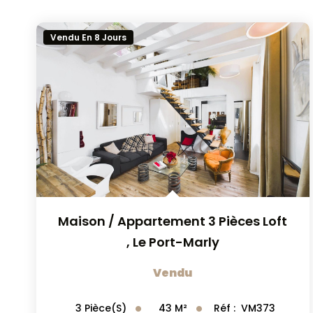
Vendu En 8 Jours
Maison / Appartement 3 Pièces Loft
,
Le Port-Marly
Vendu
43
M²
Réf :
VM373
3
Pièce(s)